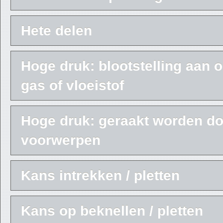
Hete delen
Hoge druk: blootstelling aan
gas of vloeistof
Hoge druk: geraakt worden do
voorwerpen
Kans intrekken / pletten
Kans op beknellen / pletten