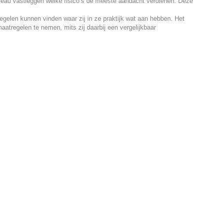
au vastleggen welke risico’s de meeste aandacht verdienen. Deze
elen kunnen vinden waar zij in ze praktijk wat aan hebben. Het
atregelen te nemen, mits zij daarbij een vergelijkbaar