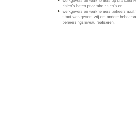
werkgevers en werknemers op branchenive
risico’s heten prioritaire risico’s en
werkgevers en werknemers beheersmaatreg
staat werkgevers vrij om andere beheersma
beheersingsniveau realiseren.