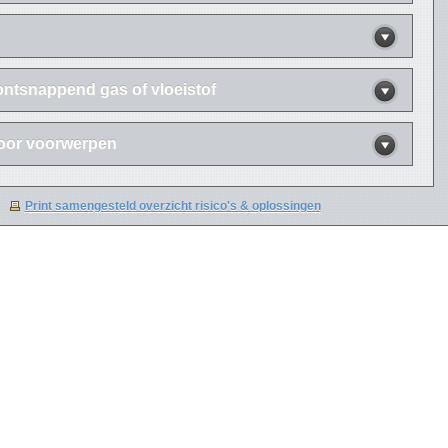
ontsnappend gas of vloeistof
oor voorwerpen
Print samengesteld overzicht risico's & oplossingen