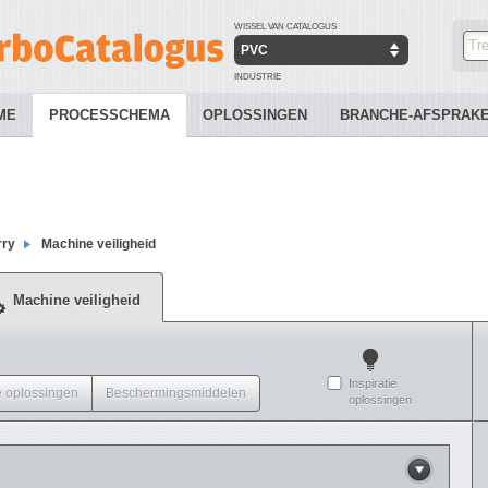
WISSEL VAN CATALOGUS
PVC
INDUSTRIE
ME
PROCESSCHEMA
OPLOSSINGEN
BRANCHE-AFSPRAK
ry
Machine veiligheid
Machine veiligheid
Inspiratie
 oplossingen
Beschermingsmiddelen
oplossingen