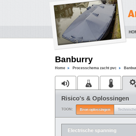
HO
Banburry
Home
Processchema zacht pvc
Banbur
Risico's & Oplossingen
TOON:
Bron oplossingen
Technische
Electrische spanning