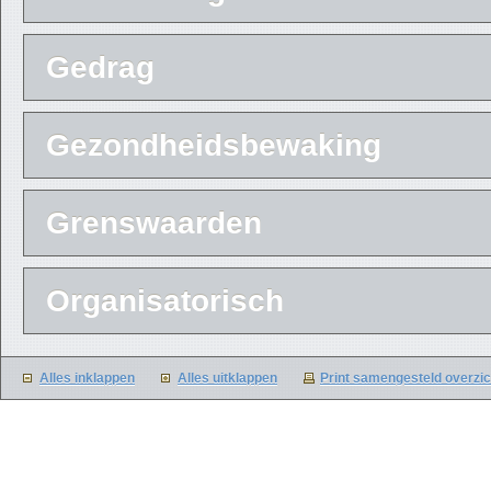
Gedrag
Gezondheidsbewaking
Grenswaarden
Organisatorisch
Alles inklappen
Alles uitklappen
Print samengesteld overzi