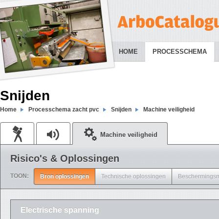
HOME
PROCESSCHEMA
Snijden
Home
Processchema zacht pvc
Snijden
Machine veiligheid
Machine veiligheid
Risico's & Oplossingen
TOON:
Bron oplossingen
Technische oplossingen
Beschermingsm
Electrische spanning