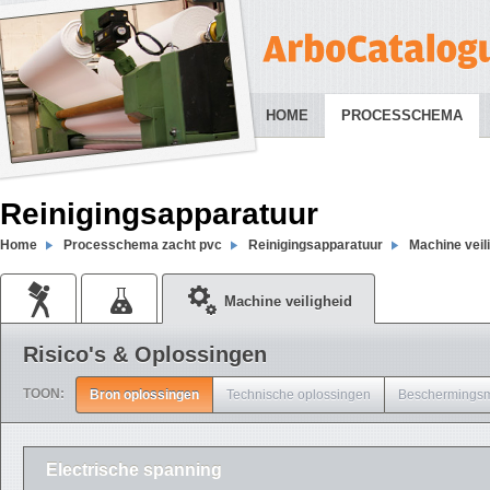
HOME
PROCESSCHEMA
Reinigingsapparatuur
Home
Processchema zacht pvc
Reinigingsapparatuur
Machine veil
Machine veiligheid
Risico's & Oplossingen
TOON:
Bron oplossingen
Technische oplossingen
Beschermingsm
Electrische spanning