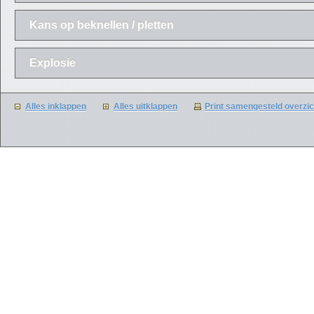
Kans op beknellen / pletten
Explosie
Alles inklappen
Alles uitklappen
Print samengesteld overzic