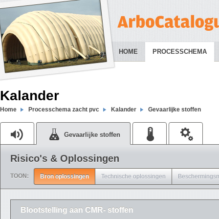
HOME
PROCESSCHEMA
Kalander
Home
Processchema zacht pvc
Kalander
Gevaarlijke stoffen
Gevaarlijke stoffen
Risico's & Oplossingen
TOON:
Bron oplossingen
Technische oplossingen
Beschermingsm
Blootstelling aan CMR- stoffen