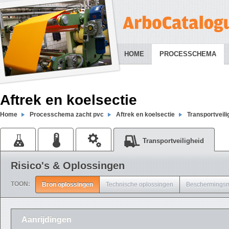
HOME
PROCESSCHEMA
Aftrek en koelsectie
Home
Processchema zacht pvc
Aftrek en koelsectie
Transportveili
Transportveiligheid
Risico's & Oplossingen
TOON:
Bron oplossingen
Technische oplossingen
Beschermingsm
Aanrijdingen