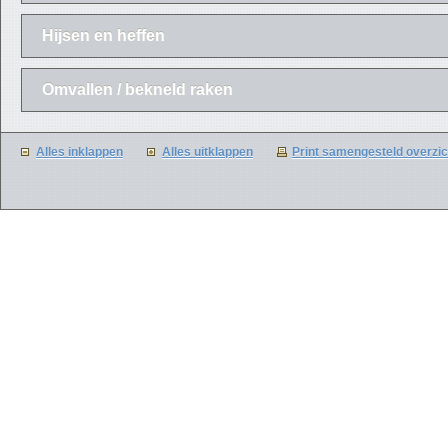
Hijsen en heffen
Omvallen / bekneld raken
Alles inklappen
Alles uitklappen
Print samengesteld overzic