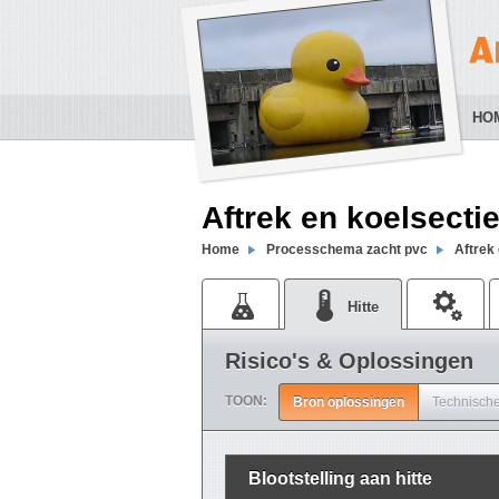
HO
Aftrek en koelsecti
Home
Processchema zacht pvc
Aftrek 
Hitte
Risico's & Oplossingen
TOON:
Bron oplossingen
Technische
Blootstelling aan hitte