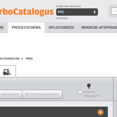
WISSEL VAN CATALOGUS
PVC
INDUSTRIE
ME
PROCESSCHEMA
OPLOSSINGEN
BRANCHE-AFSPRAK
e
en koelsectie
Hitte
Inspiratie
 oplossingen
Beschermingsmiddelen
oplossingen