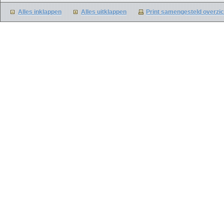
Alles inklappen
Alles uitklappen
Print samengesteld overzic