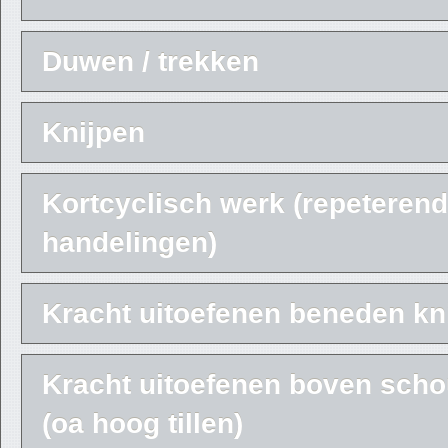
Duwen / trekken
Knijpen
Kortcyclisch werk (repeteren
handelingen)
Kracht uitoefenen beneden kn
Kracht uitoefenen boven sch
(oa hoog tillen)