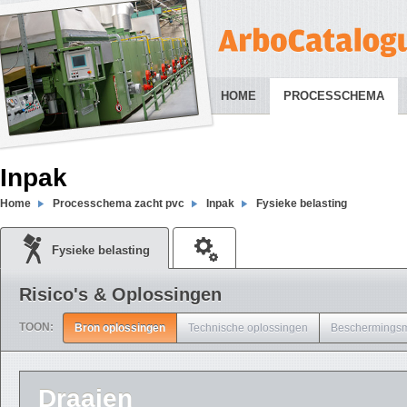
HOME
PROCESSCHEMA
Inpak
Home
Processchema zacht pvc
Inpak
Fysieke belasting
Fysieke belasting
Risico's & Oplossingen
TOON:
Bron oplossingen
Technische oplossingen
Beschermingsm
Draaien