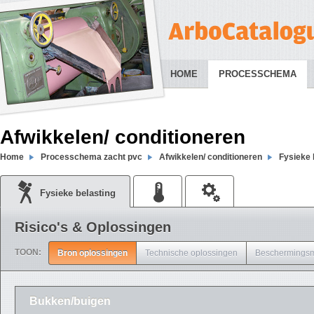
HOME
PROCESSCHEMA
Afwikkelen/ conditioneren
Home
Processchema zacht pvc
Afwikkelen/ conditioneren
Fysieke 
Fysieke belasting
Risico's & Oplossingen
TOON:
Bron oplossingen
Technische oplossingen
Beschermingsm
Bukken/buigen